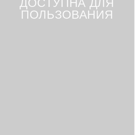
В MAX +7 (994) 251-16-01
ОБ ОТЕЛЕ
На 5 гектарах охраняемой собственной
территории на берегу Черного моря в
городе Анапа расположен семейный
отель Россиянка.
Парковая зона отеля вмещается в
себя: дорожки для прогулок, детскую
площадку, спортивную зону с
тренажерами на открытом воздухе,
настольный теннис, мангальную зону с
беседками.
Пляж отеля Россиянка находится в 500