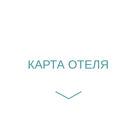
КОНТАКТЫ
Краснодарский край, г. Анапа,
Пионерский проспект, д. 20
MAX: +7 994 251 16 01
Тел: +7 800-350-85-15
ОТДЕЛ БРОНИРОВАНИЯ
reserv@ross-anapa.ru