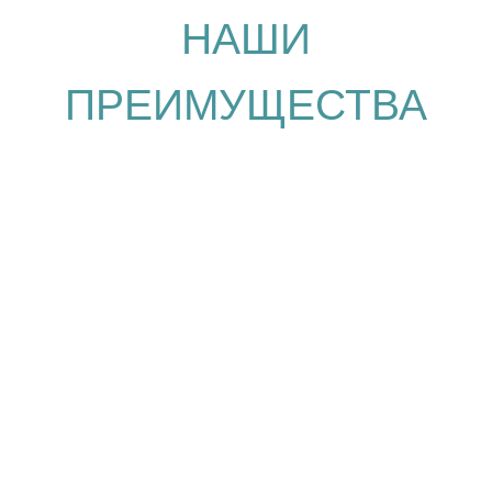
Номер записи в Едином реестре
объектов классификации:
С232024011638
О НАС
УСЛУГИ
НОМЕРА
АКЦИИ
КОРПОРАТИВНЫМ
РЕСТОРАН
КЛИЕНТАМ
ОТДЫХ
КОНТАКТЫ
Краснодарский край, г. Анапа,
Пионерский проспект, д. 20
Курортный отель "РОССИЯНКА"
2026. Официальный сайт