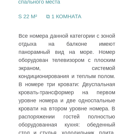
спального места
S 22 М²
⧉ 1 КОМНАТА
Все номера данной категории с зоной
отдыха на балконе имеют
панорамный вид на море. Номер
оборудован телевизором с плоским
экраном, системой
кондиционирования и теплым полом.
В номере три кровати: Двуспальная
кровать-трансформер на первом
уровне номера и две односпальные
О НАС
УСЛУГИ
кровати на втором уровне номера. В
НОМЕРА
АКЦИИ
распоряжении гостей полностью
КОРПОРАТИВНЫМ
РЕСТОРАН
КЛИЕНТАМ
оборудованная кухня: обеденный
ОТДЫХ
КОНТАКТЫ
стол и стулья, холодильник, плита,