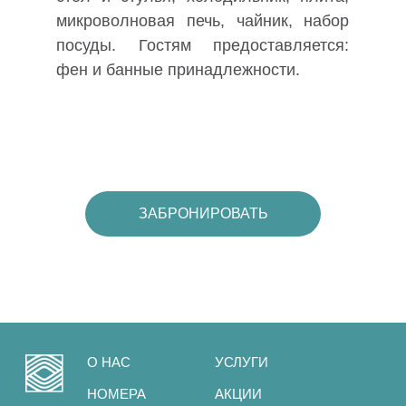
Краснодарский край, г. Анапа,
микроволновая печь, чайник, набор
Пионерский проспект, д. 20
посуды. Гостям предоставляется:
Курортный отель "РОССИЯНКА"
фен и банные принадлежности.
2026. Официальный сайт
ЗАБРОНИРОВАТЬ