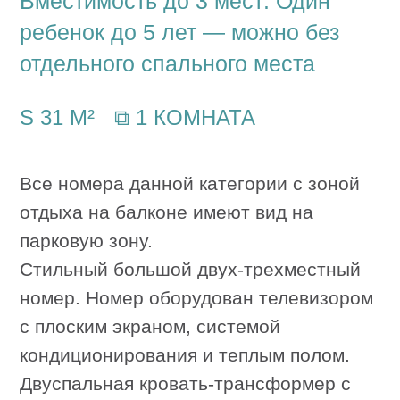
с плоским экраном, системой
кондиционирования и теплым полом.
Двуспальная кровать-трансформер с
ортопедическим матрасом и диван,
который может служить
дополнительным местом для взрослого
человека.
В распоряжении гостей полностью
оборудованная кухня: обеденный стол
и стулья, холодильник, плита,
микроволновая печь, чайник,
кофемашина, набор посуды. Гостям
предоставляется: фен, утюг, гладильная
доска, сейф, банные принадлежности,
халаты, тапочки.
ЗАБРОНИРОВАТЬ