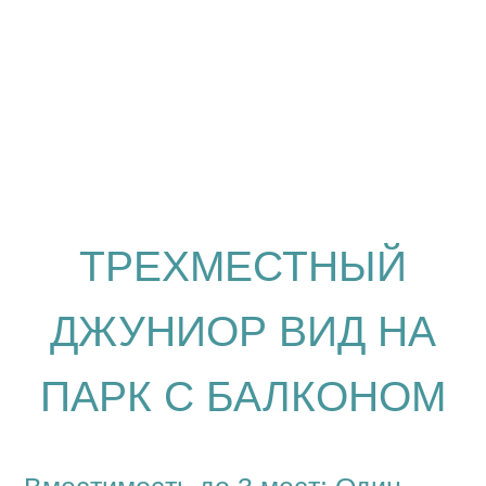
ТРЕХМЕСТНЫЙ
ДЖУНИОР ВИД НА
ПАРК С БАЛКОНОМ
Вместимость до 3 мест: Один
ребенок до 5 лет — можно без
отдельного спального места
S 31 М²
⧉ 1 КОМНАТА
Все номера данной категории с зоной
отдыха на балконе имеют вид на
парковую зону.
Стильный большой двух-трехместный
номер. Номер оборудован телевизором