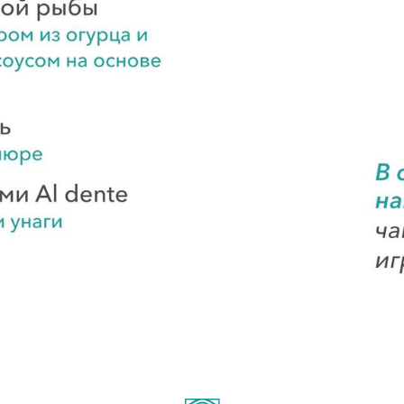
рай, г. Анапа, Пионерский проспект, 
+7(994) 251-16-01
e-mail: reserv@ross-anapa.ru